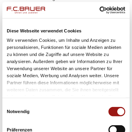
REDAKTIONELL
VERANTWORTLICH
Diese Webseite verwendet Cookies
F.C. Bauer Uhren & Juwelen GmbH
Wir verwenden Cookies, um Inhalte und Anzeigen zu
Ludwig
Bauer
personalisieren, Funktionen für soziale Medien anbieten
Peter-Auzinger-Straße 11
zu können und die Zugriffe auf unsere Website zu
analysieren. Außerdem geben wir Informationen zu Ihrer
81547 München
Verwendung unserer Website an unsere Partner für
soziale Medien, Werbung und Analysen weiter. Unsere
VERBRAUCHER­STREIT­
Partner führen diese Informationen möglicherweise mit
BEILEGUNG / UNIVERSAL­
weiteren Daten zusammen, die Sie ihnen bereitgestellt
haben oder die sie im Rahmen Ihrer Nutzung der Dienste
SCHLICHTUNGS­STELLE
gesammelt haben.
Einwilligungsauswahl
Notwendig
Wir sind nicht bereit oder verpflichtet, an
Streitbeilegungsverfahren vor einer
Verbraucherschlichtungsstelle teilzunehmen.
Präferenzen