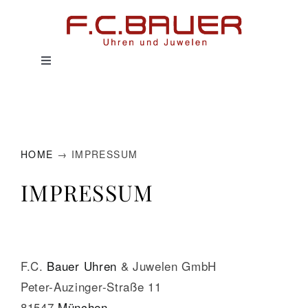
Zum
Inhalt
springen
Toggle
Navigation
HOME
UHREN
HOME
→ IMPRESSUM
SCHMUCK
IMPRESSUM
SERVICE
HISTORIE
F.C.
Bauer
Uhren
& Juwelen GmbH
Peter-Auzinger-Straße 11
MAGAZIN
81547
München