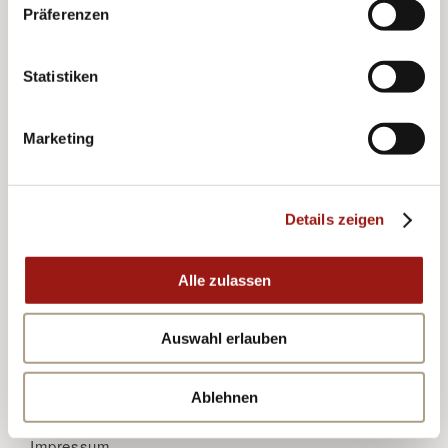
Präferenzen
Tel.:
+49 (0)89 690 45 77
Fax:
+49 (0)89 690 44 49
Statistiken
E-Mail:
info@uhrenbauer.de
Marketing
Öffnungszeiten:
Mo. – Fr.
10:00 – 13:00 Uhr
Details zeigen
Mo. – Fr.
14:00 – 18:30 Uhr
Sa.
10:00 – 13:30 Uhr
Alle zulassen
Geschäftsführung:
Franz Bauer
Auswahl erlauben
Ablehnen
Datenschutz
Impressum