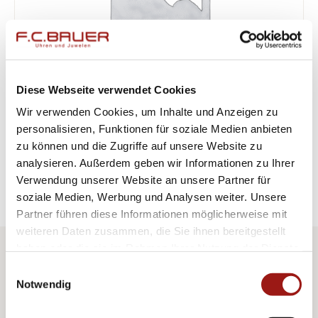
GALERIE
KONTAKT
Diese Webseite verwendet Cookies
Wir verwenden Cookies, um Inhalte und Anzeigen zu
personalisieren, Funktionen für soziale Medien anbieten
zu können und die Zugriffe auf unsere Website zu
analysieren. Außerdem geben wir Informationen zu Ihrer
Zurück
1
…
8
9
Verwendung unserer Website an unsere Partner für
soziale Medien, Werbung und Analysen weiter. Unsere
Partner führen diese Informationen möglicherweise mit
weiteren Daten zusammen, die Sie ihnen bereitgestellt
haben oder die sie im Rahmen Ihrer Nutzung der Dienste
F.C. Bauer Uhren & Juwelen GmbH
gesammelt haben.
Einwilligungsauswahl
Peter-Auzinger-Straße 11
Notwendig
DE-81547 München