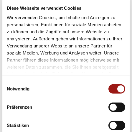
Sachen Komfort oder Sicherheit einzugehen.
Diese Webseite verwendet Cookies
Wir verwenden Cookies, um Inhalte und Anzeigen zu
Neben der betörenden Optik spielt auch
personalisieren, Funktionen für soziale Medien anbieten
praktische Vielseitigkeit eine Rolle: Das
zu können und die Zugriffe auf unsere Website zu
analysieren. Außerdem geben wir Informationen zu Ihrer
Bandmaterial besteht ebenfalls aus Edelstahl –
Verwendung unserer Website an unsere Partner für
widerstandfähig gegenüber Abnutzungsspuren
soziale Medien, Werbung und Analysen weiter. Unsere
und dabei pflegeleicht zugleich; optimal
Partner führen diese Informationen möglicherweise mit
geeignet also sowohl casual wie chic
weiteren Daten zusammen, die Sie ihnen bereitgestellt
haben oder die sie im Rahmen Ihrer Nutzung der Dienste
kombinierbar.
gesammelt haben.
Einwilligungsauswahl
Notwendig
Vervollständigen Sie Ihren Look mit dem
exklusiven Al Coro Amici Steel Ring r7060r-
Präferenzen
671494! Perfektionieren sie jedes Ensemble
dank seines eleganten Charakters mühelos
vom tagtäglichen Auftritt hin zum festlichen
Statistiken