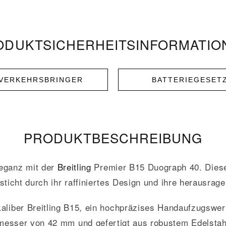
DUKT­­SICHERHEITS­INFORMATI
NVERKEHRSBRINGER
BATTERIEGESET
PRODUKT­­BESCHREIBUNG
leganz mit der
Breitling
Premier B15 Duograph 40. Diese
ticht durch ihr raffiniertes Design und ihre herausra
aliber Breitling B15, ein hochpräzises Handaufzugswerk
esser von 42 mm und gefertigt aus robustem Edelstahl