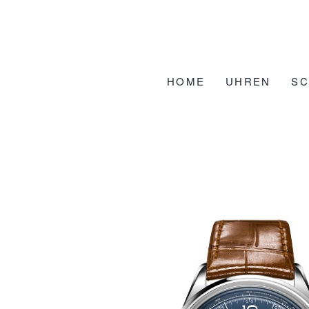
Zum
Inhalt
springen
HOME
UHREN
S