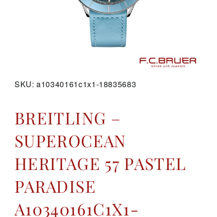
GALERIE
KONTAKT
SKU:
a10340161c1x1-18835683
BREITLING –
SUPEROCEAN
HERITAGE 57 PASTEL
PARADISE
A10340161C1X1-