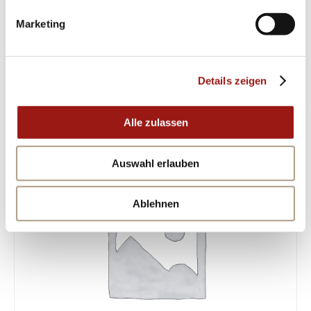
Sie Glanz in Ihr Leben mit diesem Meisterwerk
der Uhrenherstellung!
Marketing
ÄHNLICHE PRODUKTE
Details zeigen
Alle zulassen
Auswahl erlauben
Ablehnen