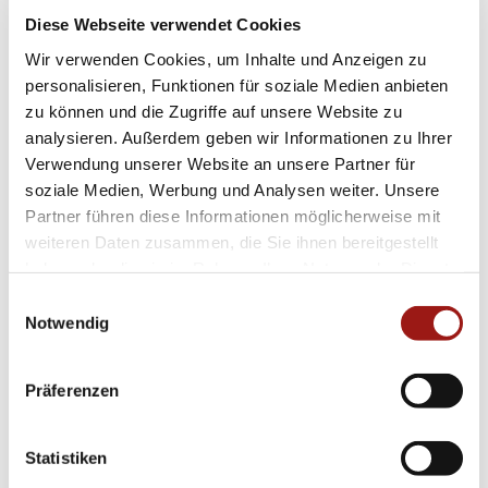
Einfachheit gekonnt Akzente auf Ihre gesamte
Diese Webseite verwendet Cookies
Erscheinung. Mit gut lesbaren Indizes
Wir verwenden Cookies, um Inhalte und Anzeigen zu
ausgestattet, behalten Sie jederzeit den
personalisieren, Funktionen für soziale Medien anbieten
zu können und die Zugriffe auf unsere Website zu
Überblick über die Zeit.
analysieren. Außerdem geben wir Informationen zu Ihrer
Verwendung unserer Website an unsere Partner für
Erleben Sie selbst die perfekte Verbindung aus
soziale Medien, Werbung und Analysen weiter. Unsere
Funktionalität und stilvoller Ästhetik – machen
Partner führen diese Informationen möglicherweise mit
Sie die
Capolavoro
– Schmuckelement
weiteren Daten zusammen, die Sie ihnen bereitgestellt
ah9tu2001-7459 zum unverzichtbaren Begleiter
haben oder die sie im Rahmen Ihrer Nutzung der Dienste
gesammelt haben.
in Ihrem Alltag!
Einwilligungsauswahl
Notwendig
Diese hochwertige Damen-Armbanduhr ist nicht
nur ein praktisches Accessoire zur Kontrolle
Präferenzen
der Zeit; sie hebt gleichzeitig Ihren
persönlichen Stil auf ein neues Niveau. Bringen
Statistiken