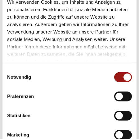
praktisch eingestellt sind. Der hochwertige
Wir verwenden Cookies, um Inhalte und Anzeigen zu
Edelstahl des Gehäuses und des Bands sorgt
personalisieren, Funktionen für soziale Medien anbieten
zu können und die Zugriffe auf unsere Website zu
nicht nur für Langlebigkeit, sondern auch für
analysieren. Außerdem geben wir Informationen zu Ihrer
einen angenehm leichten Tragekomfort den
Verwendung unserer Website an unsere Partner für
ganzen Tag über.
soziale Medien, Werbung und Analysen weiter. Unsere
Partner führen diese Informationen möglicherweise mit
Perfektionieren Sie Ihr Outfit mit den
weiteren Daten zusammen, die Sie ihnen bereitgestellt
haben oder die sie im Rahmen Ihrer Nutzung der Dienste
Capolavoro Colour Collection Espressivo
gesammelt haben.
Einwilligungsauswahl
Ohrringen oh9mog00633-21045 – sowohl
Notwendig
passend zum eleganten Abendkleid als auch
zur schicken Business-Garderobe. Lassen Sie
Präferenzen
Ihr persönliches Modeempfinden erstrahlen und
setzen Sie stilvolle Akzente mit diesen
Statistiken
unverzichtbaren Schmuckstücken!
Marketing