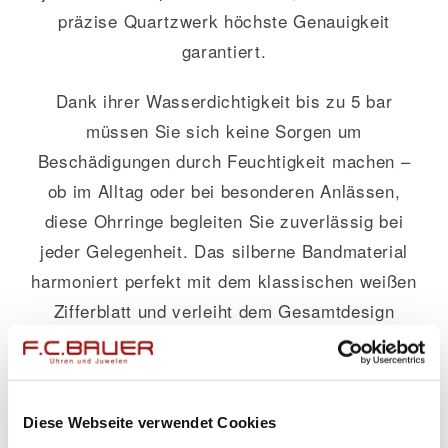
präzise Quartzwerk höchste Genauigkeit
garantiert.
Dank ihrer Wasserdichtigkeit bis zu 5 bar
müssen Sie sich keine Sorgen um
Beschädigungen durch Feuchtigkeit machen –
ob im Alltag oder bei besonderen Anlässen,
diese Ohrringe begleiten Sie zuverlässig bei
jeder Gelegenheit. Das silberne Bandmaterial
harmoniert perfekt mit dem klassischen weißen
Zifferblatt und verleiht dem Gesamtdesign
einen Hauch von Raffinesse.
Diese Damenuhren-Kreation spricht Damen an,
die Wert auf Stilbewusstsein legen, aber auch
Diese Webseite verwendet Cookies