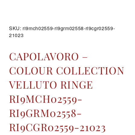
GALERIE
SKU:
ri9mch02559-ri9grm02558-ri9cgr02559-
21023
KONTAKT
CAPOLAVORO –
COLOUR COLLECTION
VELLUTO RINGE
RI9MCH02559-
RI9GRM02558-
RI9CGR02559-21023