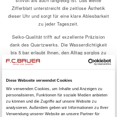
stilvoll als auch langlebig ist. Das weiße
Zifferblatt unterstreicht die zeitlose Ästhetik
dieser Uhr und sorgt für eine klare Ablesbarkeit
zu jeder Tageszeit.
Seiko-Qualität trifft auf exzellente Präzision
dank des Quartzwerks. Die Wasserdichtigkeit
bis 5 bar erlaubt Ihnen, den Alltag sorglos zu
meistern – ob im Büro oder bei Outdoor-
Aktivitäten. Mit ihrer Vielseitigkeit passt sie
sich mühelos verschiedenen Anlässen an und
Diese Webseite verwendet Cookies
bleibt dabei immer unaufdringlich
elegant
.
Wir verwenden Cookies, um Inhalte und Anzeigen zu
personalisieren, Funktionen für soziale Medien anbieten
Diese Kollektion spiegelt nicht nur höchste
zu können und die Zugriffe auf unsere Website zu
Verarbeitungsqualität wider, sondern setzt auch
analysieren. Außerdem geben wir Informationen zu Ihrer
modische Akzente, die jedes Outfit bereichern
Verwendung unserer Website an unsere Partner für