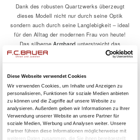
Dank des robusten Quartzwerks überzeugt
dieses Modell nicht nur durch seine Optik
sondern auch durch seine Langlebigkeit – ideal
für den Alltag der modernen Frau von heute!
Das silberne
Armband
unterstreicht das
zeitlose Design, während das weiße Zifferblatt
eine schlichte Eleganz bietet.
Diese Webseite verwendet Cookies
Mit einer Wasserdichtigkeit bis zu 5 bar können
Wir verwenden Cookies, um Inhalte und Anzeigen zu
Sie diesen Ring auch bedenkenlos im Alltag
personalisieren, Funktionen für soziale Medien anbieten
tragen oder sich sorgenfrei ins nächste
zu können und die Zugriffe auf unsere Website zu
Abenteuer stürzen. Diese Eigenschaften
analysieren. Außerdem geben wir Informationen zu Ihrer
kombiniert machen den Capolavoro-
Verwendung unserer Website an unsere Partner für
soziale Medien, Werbung und Analysen weiter. Unsere
Verlobungsring zu einem unschlagbaren
Partner führen diese Informationen möglicherweise mit
Begleiter auf allen Lebenswegen.
weiteren Daten zusammen, die Sie ihnen bereitgestellt