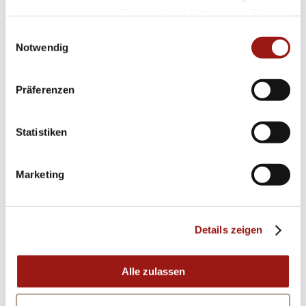
haben oder die sie im Rahmen Ihrer Nutzung der Dienste
Die sorgfältige Auswahl an Materialien sowie
gesammelt haben.
Einwilligungsauswahl
die meisterhafte Verarbeitung setzen neue
Notwendig
Maßstäbe in Sachen Qualität und
Stilbewusstsein. Jede Komponente dieses
Präferenzen
Rings – vom edlen Metall über modernen Look
bis hin zur unvergleichlichen Strahlkraft des
Statistiken
Edelsteins – fügt sich nahtlos zusammen zu
einem Gesamtkunstwerk voller Ästhetik und
Marketing
Bedeutungskraft.
Entführen Sie Ihre Liebste in ein Märchen aus
Details zeigen
Glanz und Gloria mit dem Capolavoro-
Verlobungsring aus der Romance Collection.
Alle zulassen
Ein Versprechen, das in Schönheit verewigt ist;
weil echte Gefühle wertvolle Zeichen