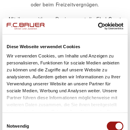
oder beim Freizeitvergnügen.
Mit ihrem zeitlosen Design passt die Ebel
Sport
Classic
Gent gleichermaßen zu formellen
Anlässen wie zum legeren Wochenendoutfit.
Ihre Vielseitigkeit macht sie zur optimalen
Diese Webseite verwendet Cookies
Begleiterin für jede Gelegenheit.
Wir verwenden Cookies, um Inhalte und Anzeigen zu
personalisieren, Funktionen für soziale Medien anbieten
Wenn Qualität auf Stil trifft: Vertrauen Sie auf
zu können und die Zugriffe auf unsere Website zu
die Expertise von Ebel und bereichern Sie Ihr
analysieren. Außerdem geben wir Informationen zu Ihrer
Verwendung unserer Website an unsere Partner für
Handgelenk mit einer Uhr, die sowohl Ästhetik
soziale Medien, Werbung und Analysen weiter. Unsere
als auch Präzision vereint. Ideal für
Partner führen diese Informationen möglicherweise mit
anspruchsvolle Herren, welche Wert auf
weiteren Daten zusammen, die Sie ihnen bereitgestellt
Detailgenauigkeit legen – diese Uhr wird Ihre
haben oder die sie im Rahmen Ihrer Nutzung der Dienste
gesammelt haben.
Erwartungen übertreffen.
Einwilligungsauswahl
Notwendig