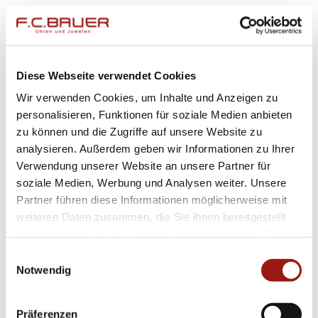
als auch modern wirkt.
### Alltagstauglichkeit garantiert
Dank ihrer Wasserdichtheit bis zu 5 bar
Diese Webseite verwendet Cookies
müssen Sie sich nie Sorgen machen – egal ob
Wir verwenden Cookies, um Inhalte und Anzeigen zu
im Büro oder bei Freizeitaktivitäten. Die
personalisieren, Funktionen für soziale Medien anbieten
widerstandsfähigen Materialien garantieren
zu können und die Zugriffe auf unsere Website zu
analysieren. Außerdem geben wir Informationen zu Ihrer
Langlebigkeit und Beständigkeit gegen äußere
Verwendung unserer Website an unsere Partner für
Einwirkungen wie Feuchtigkeit oder Stöße.
soziale Medien, Werbung und Analysen weiter. Unsere
Partner führen diese Informationen möglicherweise mit
### Vielseitig kombinierbar
weiteren Daten zusammen, die Sie ihnen bereitgestellt
Diese außergewöhnlichen Trauringe passen
haben oder die sie im Rahmen Ihrer Nutzung der Dienste
perfekt zu jedem Outfit – sei es formell oder
gesammelt haben.
Einwilligungsauswahl
Notwendig
casual – und unterstreichen dezent aber
wirkungsvoll Ihren individuellen Stil.
Präferenzen