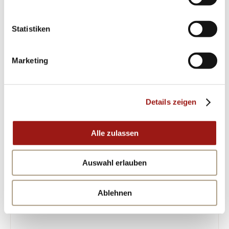
Überzeugen Sie sich selbst von der
besonderen Qualität der Fischer – Carbon
Statistiken
küsst Gold Trauringe 23-01250-070-696114! Mit
deren hochwertiger Verarbeitung bringen sie
Marketing
eine luxuriöse Note in Ihren Alltag und
hinterlassen einen bleibenden Eindruck bei
allen Anlässen.
Details zeigen
Alle zulassen
ÄHNLICHE PRODUKTE
Auswahl erlauben
Ablehnen