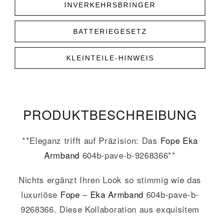
INVERKEHRSBRINGER
BATTERIEGESETZ
KLEINTEILE-HINWEIS
PRODUKT­­BESCHREIBUNG
**Eleganz trifft auf Präzision: Das
Fope
Eka
Armband
604b-pave-b-9268366**
Nichts ergänzt Ihren Look so stimmig wie das
luxuriöse
Fope
–
Eka
Armband
604b-pave-b-
9268366. Diese Kollaboration aus exquisitem