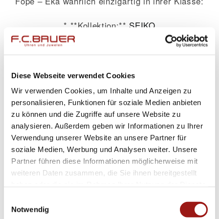
Fope – Eka wahrlich einzigartig in ihrer Klasse:
* **Kollektion:**
SEIKO
* **Uhrwerk:** Hochpräzises Quartzwerk
* **Geschlecht:**
Klassische
Damenuhr
* **Gehäusedurchmesser:** Edle 29 mm
Diese Webseite verwendet Cookies
* **Gehäusematerial:** Robuster Edelstahl
Wir verwenden Cookies, um Inhalte und Anzeigen zu
* **Wasserdichtheit:** Bis zu 5 Bar sicher
personalisieren, Funktionen für soziale Medien anbieten
* **Bandmaterial:** Hochwertiger Edelstahl
zu können und die Zugriffe auf unsere Website zu
analysieren. Außerdem geben wir Informationen zu Ihrer
* **Bandfarbe:** Stilvolles Silber
Verwendung unserer Website an unsere Partner für
* **Zifferblatt:** Elegantes Weiß
soziale Medien, Werbung und Analysen weiter. Unsere
Partner führen diese Informationen möglicherweise mit
Erleben Sie gehobenen Tragekomfort gepaart
weiteren Daten zusammen, die Sie ihnen bereitgestellt
mit eindrucksvoller Leistung. Das Fope – Eka
haben oder die sie im Rahmen Ihrer Nutzung der Dienste
Armband verkörpert Luxus in jeder Hinsicht,
gesammelt haben.
Einwilligungsauswahl
ohne Kompromisse bei Funktionalität oder Stil
Notwendig