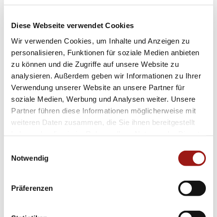
markant genug, um jeden Betrachter sofort in
seinen Bann zu ziehen. Die klaren Linien
Diese Webseite verwendet Cookies
verleihen dem Ganzen eine erfrischende
Wir verwenden Cookies, um Inhalte und Anzeigen zu
Modernität gepaart mit einem Hauch von
personalisieren, Funktionen für soziale Medien anbieten
zu können und die Zugriffe auf unsere Website zu
traditionellem Charme.
analysieren. Außerdem geben wir Informationen zu Ihrer
Verwendung unserer Website an unsere Partner für
Egal ob im Business-Outfit oder als Abrundung
soziale Medien, Werbung und Analysen weiter. Unsere
eines schicken Abendlooks: Diese exklusiven
Partner führen diese Informationen möglicherweise mit
Ohrringe fügen sich nahtlos in jede Garderobe
weiteren Daten zusammen, die Sie ihnen bereitgestellt
ein und setzen genau die richtigen Akzente.
haben oder die sie im Rahmen Ihrer Nutzung der Dienste
gesammelt haben.
Erleben Sie selbst die unvergängliche
Einwilligungsauswahl
Notwendig
Attraktivität der Fope
Eka Kollektion
– wo
Luxus auf feinster Detailgenauigkeit trifft.
Präferenzen
Gönnen Sie Sich diesen Hauch von Luxus im