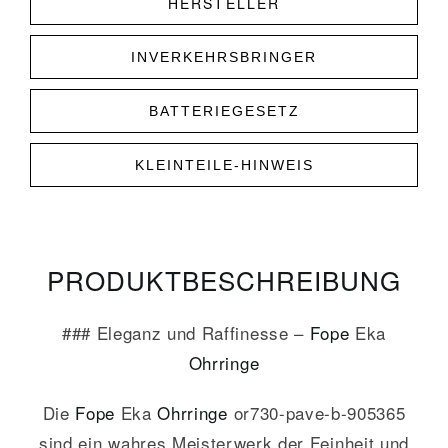
HERSTELLER
INVERKEHRSBRINGER
BATTERIEGESETZ
KLEINTEILE-HINWEIS
PRODUKT­­BESCHREIBUNG
### Eleganz und Raffinesse –
Fope
Eka
Ohrringe
Die
Fope
Eka
Ohrringe
or730-pave-b-905365
sind ein wahres Meisterwerk der Feinheit und