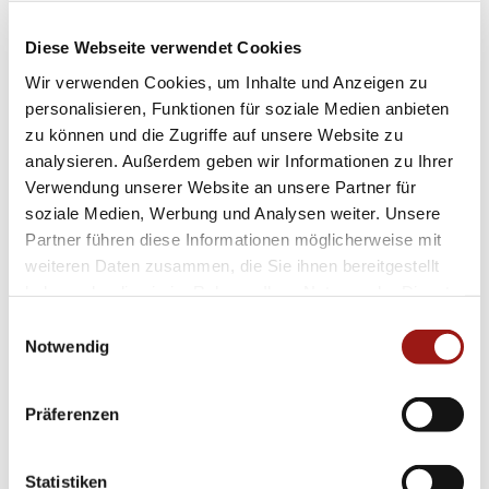
ablegen möchten.
Diese Webseite verwendet Cookies
Die Wahl des richtigen Schmuckstücks ist
Wir verwenden Cookies, um Inhalte und Anzeigen zu
entscheidend für so einen bedeutenden Moment
personalisieren, Funktionen für soziale Medien anbieten
wie Ihre Hochzeit – daher vertrauen unzählige
zu können und die Zugriffe auf unsere Website zu
Paare seit über 150 Jahren auf die Expertise
analysieren. Außerdem geben wir Informationen zu Ihrer
von Gerstner. Mit einem echten Auge fürs
Verwendung unserer Website an unsere Partner für
soziale Medien, Werbung und Analysen weiter. Unsere
Detail entsteht in liebevoller Handarbeit ein
Partner führen diese Informationen möglicherweise mit
Unikat voller Charakter und Ausdruckskraft.
weiteren Daten zusammen, die Sie ihnen bereitgestellt
haben oder die sie im Rahmen Ihrer Nutzung der Dienste
Sichern Sie sich jetzt Ihren eigenen Anteil an
gesammelt haben.
Einwilligungsauswahl
zeitloser Eleganz! Lassen Sie sich inspirieren
Notwendig
vom feinsinnigen Zusammenspiel edler
Materialien und atemberaubender Farbakzente
Präferenzen
unserer „Melting Colours“-Kollektion. Ihr
besonderer Tag verdient nichts weniger als
Statistiken