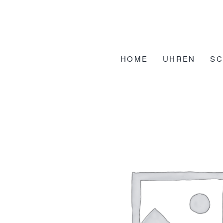
Zum
Inhalt
springen
HOME
UHREN
S