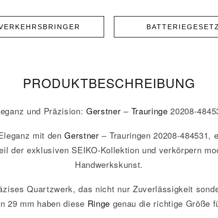
NVERKEHRSBRINGER
BATTERIEGESET
PRODUKT­­BESCHREIBUNG
leganz und Präzision:
Gerstner
–
Trauringe
20208-4845
n Eleganz mit den
Gerstner
– Trauringen 20208-484531, ei
eil der exklusiven SEIKO-Kollektion und verkörpern mo
Handwerkskunst.
äzises Quartzwerk, das nicht nur Zuverlässigkeit son
on 29 mm haben diese
Ringe
genau die richtige Größe 