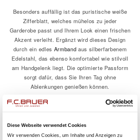
Besonders auffällig ist das puristische weiße
Zifferblatt, welches mühelos zu jeder
Garderobe passt und Ihrem Look einen frischen
Akzent verleiht. Ergänzt wird dieses Design
durch ein edles
Armband
aus silberfarbenem
Edelstahl, das ebenso komfortabel wie stilvoll
am Handgelenk liegt. Die optimierte Passform
sorgt dafür, dass Sie Ihren Tag ohne
Ablenkungen genießen können.
Dieses Meisterwerk eignet sich perfekt für
Frauen jeden Alters, die Wert auf Qualität und
herausragendes Design legen. Ob im Büro oder
Diese Webseite verwendet Cookies
bei festlichen Anlässen – mit dieser Damenuhr
Wir verwenden Cookies, um Inhalte und Anzeigen zu
setzen Sie stets ein modisches Statement.