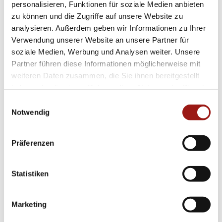
personalisieren, Funktionen für soziale Medien anbieten
zu können und die Zugriffe auf unsere Website zu
Die klaren Linien und hochwertigen Materialien
analysieren. Außerdem geben wir Informationen zu Ihrer
machen diese Uhr zur idealen Wahl für
Verwendung unserer Website an unsere Partner für
soziale Medien, Werbung und Analysen weiter. Unsere
modebewusste Trägerinnen in Deutschland.
Partner führen diese Informationen möglicherweise mit
Verleihen Sie Ihrer Garderobe den letzten
weiteren Daten zusammen, die Sie ihnen bereitgestellt
Feinschliff mit diesem unverzichtbaren
haben oder die sie im Rahmen Ihrer Nutzung der Dienste
Accessoire von Gerstner!
gesammelt haben.
Einwilligungsauswahl
Notwendig
Zögern Sie nicht länger: Entdecken Sie jetzt die
edle Kombination aus Funktionalität und Stil in
Präferenzen
Form der Gerstner
Trauringe
4-28411-5-28411
– Ihre neue Lieblingsuhr erwartet sie!
Statistiken
ÄHNLICHE PRODUKTE
Marketing