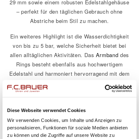
29 mm sowie einem robusten Edelstahlgehäuse
– perfekt für den täglichen Gebrauch ohne
Abstriche beim Stil zu machen.
Ein weiteres Highlight ist die Wasserdichtigkeit
von bis zu 5 bar, welche Sicherheit bietet bei
allen alltäglichen Aktivitäten. Das
Armband
des
Rings besteht ebenfalls aus hochwertigem
Edelstahl und harmoniert hervorragend mit dem
silbernen Bandfarbeinsatz. Unterstützt wird
dies von einem klassischen weißen Zifferblatt,
das schlichte Eleganz mit moderner Ästhetik
kombiniert.
Diese Webseite verwendet Cookies
Wir verwenden Cookies, um Inhalte und Anzeigen zu
Mit jedem einzelnen Detail bewegen sich die
personalisieren, Funktionen für soziale Medien anbieten
Gerstner Exklusiv Trauringe zuverlässig auf
zu können und die Zugriffe auf unsere Website zu