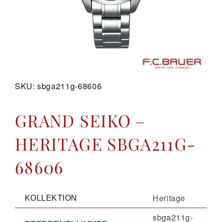
GALERIE
KONTAKT
SKU:
sbga211g-68606
GRAND SEIKO –
HERITAGE SBGA211G-
68606
Heritage
KOLLEKTION
sbga211g-