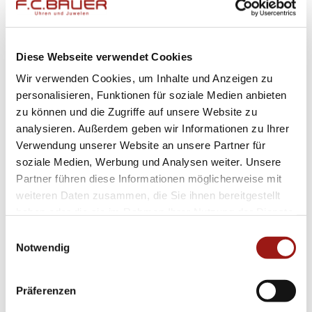
sodass Sie stets alle wichtigen Informationen
im Blick haben.
Diese Webseite verwendet Cookies
Diese hochwertige Herrenuhr vereint
traditionelle Werte mit moderner Technik und
Wir verwenden Cookies, um Inhalte und Anzeigen zu
personalisieren, Funktionen für soziale Medien anbieten
ist daher die ideale Wahl für Männer mit
zu können und die Zugriffe auf unsere Website zu
Anspruch. Egal ob im Büro oder in der Freizeit
analysieren. Außerdem geben wir Informationen zu Ihrer
– dieses Modell verkörpert Stilbewusstsein und
Verwendung unserer Website an unsere Partner für
Verlässlichkeit gleichermaßen.
soziale Medien, Werbung und Analysen weiter. Unsere
Partner führen diese Informationen möglicherweise mit
weiteren Daten zusammen, die Sie ihnen bereitgestellt
Die
Grand Seiko
Heritage SBGX259-13534077
haben oder die sie im Rahmen Ihrer Nutzung der Dienste
hebt sich durch ihre schlichte Eleganz ab und
gesammelt haben.
Einwilligungsauswahl
unterstreicht somit den individuellen Charakter
Notwendig
ihres Trägers. Erleben Sie eine neue Dimension
von Präzision und Stil mit dieser
Präferenzen
herausragenden Uhr von Grand Seiko.