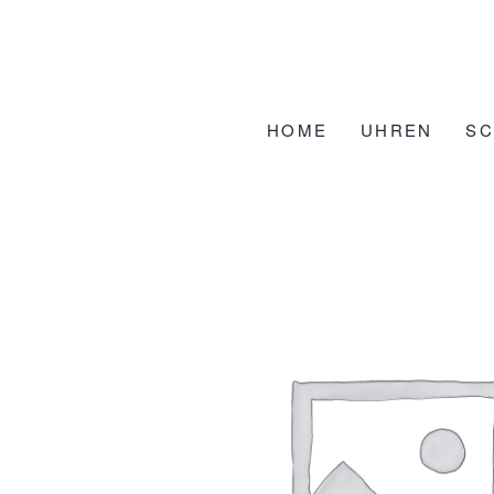
Zum
Inhalt
springen
HOME
UHREN
S