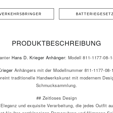
NVERKEHRSBRINGER
BATTERIEGESET
PRODUKT­­BESCHREIBUNG
ganter
Hans D. Krieger
Anhänger
: Modell 811-1177-08-
rieger
Anhängers mit der Modellnummer 811-1177-08-1-2
eint traditionelle Handwerkskunst mit modernem Design
Schmucksammlung.
## Zeitloses Design
 Eleganz und exquisite Verarbeitung, die jedes Outfit au
nnt für ihre erstklassigen Damenuhren und filigranen 