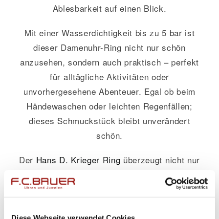
Ablesbarkeit auf einen Blick.
Mit einer Wasserdichtigkeit bis zu 5 bar ist
dieser Damenuhr-Ring nicht nur schön
anzusehen, sondern auch praktisch – perfekt
für alltägliche Aktivitäten oder
unvorhergesehene Abenteuer. Egal ob beim
Händewaschen oder leichten Regenfällen;
dieses Schmuckstück bleibt unverändert
schön.
Der
Hans D. Krieger
Ring
überzeugt nicht nur
durch Ästhetik, sondern auch durch
Funktionalität: Die hochwertige Verarbeitung
garantiert eine lange Lebensdauer. Ein
Schmuckstück, das Geschichten erzählt – sei
Diese Webseite verwendet Cookies