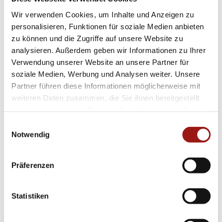
es als besonderes Geschenk oder um Ihren
Wir verwenden Cookies, um Inhalte und Anzeigen zu
personalisieren, Funktionen für soziale Medien anbieten
eigenen Look zu perfektionieren.
zu können und die Zugriffe auf unsere Website zu
analysieren. Außerdem geben wir Informationen zu Ihrer
Setzen Sie Akzente mit einem Accessoire, das
Verwendung unserer Website an unsere Partner für
sowohl Tradition als auch Moderne vereint –
soziale Medien, Werbung und Analysen weiter. Unsere
ideal für jeden Anlass und jede Gelegenheit.
Partner führen diese Informationen möglicherweise mit
Durch seinen universellen Stil fügt er sich
weiteren Daten zusammen, die Sie ihnen bereitgestellt
haben oder die sie im Rahmen Ihrer Nutzung der Dienste
harmonisch in jedes Ensemble ein und betont
gesammelt haben.
Einwilligungsauswahl
Ihre individuelle Persönlichkeit auf einzigartige
Notwendig
Weise.
Präferenzen
Entdecken Sie die Verbindung von Tradition und
modernem Chic mit dem Hans D. Krieger Ring
3125210027-1018773 – Ihrer neuen
Statistiken
Lieblingsuhr!