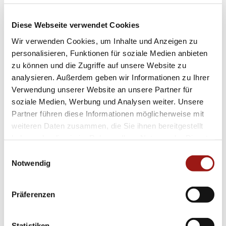
Silberfarbe verbindet Komfort mit Stil und
ergänzt somit jedes Outfit perfekt. Ganz gleich
Diese Webseite verwendet Cookies
ob im Büro oder bei festlichen Anlässen –
Wir verwenden Cookies, um Inhalte und Anzeigen zu
dieser zeitlose Klassiker setzt immer Akzente.
personalisieren, Funktionen für soziale Medien anbieten
zu können und die Zugriffe auf unsere Website zu
Das strahlend weiße Zifferblatt verleiht dem
analysieren. Außerdem geben wir Informationen zu Ihrer
Verwendung unserer Website an unsere Partner für
Schmuckstück zusätzlich dezente Raffinesse
soziale Medien, Werbung und Analysen weiter. Unsere
und hebt Ihr Modebewusstsein subtil hervor.
Partner führen diese Informationen möglicherweise mit
Mit seiner klaren Linienführung passt er sowohl
weiteren Daten zusammen, die Sie ihnen bereitgestellt
zu minimalistischen Looks als auch zu
haben oder die sie im Rahmen Ihrer Nutzung der Dienste
gesammelt haben.
glamourösen Outfits.
Einwilligungsauswahl
Notwendig
Entdecken Sie pure Eleganz und hochwertige
Handwerkskunst kombiniert in einem
Präferenzen
einzigartigen Accessoire – der Leo Wittwer
Contemporary Ring 12-0965673-17-1990048
Statistiken