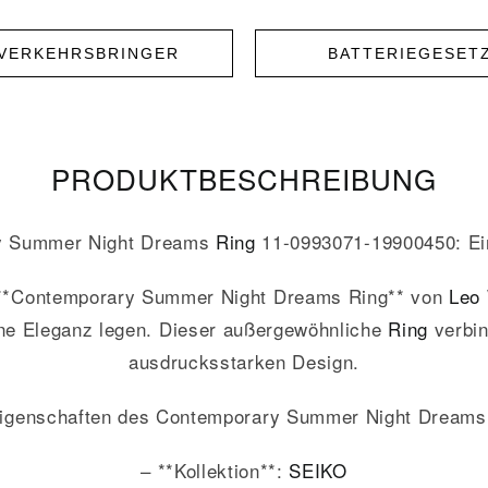
NVERKEHRSBRINGER
BATTERIEGESET
PRODUKT­­BESCHREIBUNG
y Summer Night Dreams
Ring
11-0993071-19900450: Ein
em **Contemporary Summer Night Dreams Ring** von
Leo 
rne Eleganz legen. Dieser außergewöhnliche
Ring
verbin
ausdrucksstarken Design.
igenschaften des Contemporary Summer Night Dreams
– **Kollektion**:
SEIKO