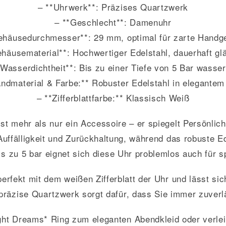
– **Uhrwerk**: Präzises Quartzwerk
– **Geschlecht**: Damenuhr
ehäusedurchmesser**: 29 mm, optimal für zarte Handg
ehäusematerial**: Hochwertiger Edelstahl, dauerhaft gl
*Wasserdichtheit**: Bis zu einer Tiefe von 5 Bar wasser
ndmaterial & Farbe:** Robuster Edelstahl in elegantem
– **Zifferblattfarbe:** Klassisch Weiß
 mehr als nur ein Accessoire – er spiegelt Persönlich
uffälligkeit und Zurückhaltung, während das robuste E
bis zu 5 bar eignet sich diese Uhr problemlos auch für
rfekt mit dem weißen Zifferblatt der Uhr und lässt si
 präzise Quartzwerk sorgt dafür, dass Sie immer zuverlä
t Dreams* Ring zum eleganten Abendkleid oder verlei