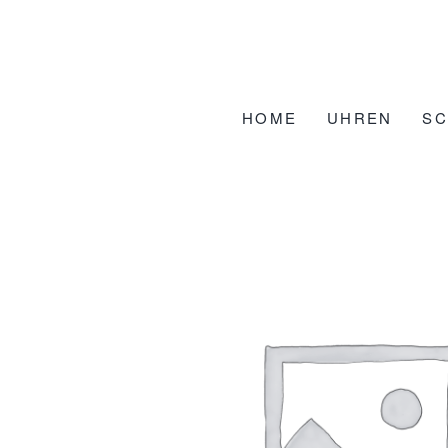
Zum
Inhalt
springen
HOME
UHREN
S