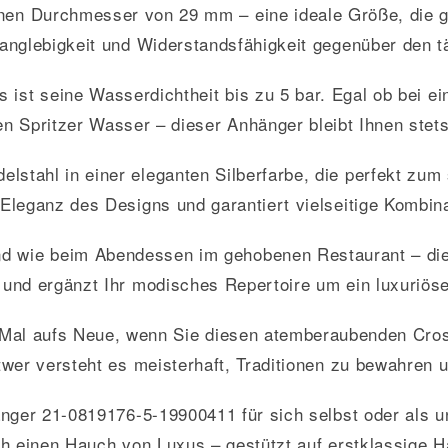
en Durchmesser von 29 mm – eine ideale Größe, die ge
anglebigkeit und Widerstandsfähigkeit gegenüber den 
es ist seine Wasserdichtheit bis zu 5 bar. Egal ob bei 
n Spritzer Wasser – dieser Anhänger bleibt Ihnen stets
elstahl in einer eleganten Silberfarbe, die perfekt zum 
 Eleganz des Designs und garantiert vielseitige Kombin
 wie beim Abendessen im gehobenen Restaurant – dies
 und ergänzt Ihr modisches Repertoire um ein luxuriöse
 Mal aufs Neue, wenn Sie diesen atemberaubenden Cr
wer versteht es meisterhaft, Traditionen zu bewahren 
ger 21-0819176-5-19900411 für sich selbst oder als 
h einen Hauch von Luxus – gestützt auf erstklassige H