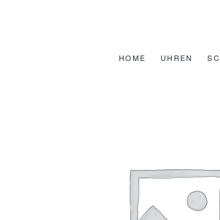
Zum
Inhalt
springen
HOME
UHREN
S