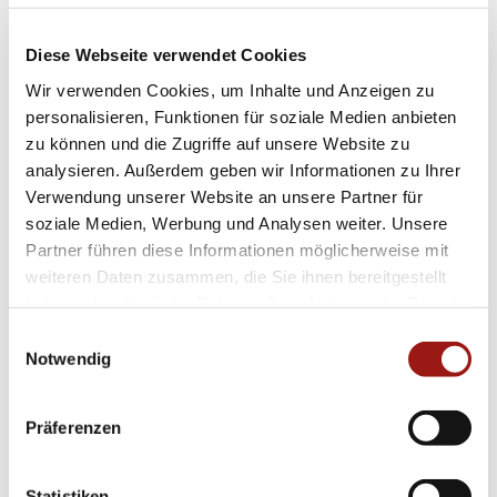
harmonische Design. Die simplen Indizes
ermöglichen eine schnelle Erfassung der
Diese Webseite verwendet Cookies
Uhrzeit auf einen Blick.
Wir verwenden Cookies, um Inhalte und Anzeigen zu
personalisieren, Funktionen für soziale Medien anbieten
**Perfekte Kombination von Funktionalität und
zu können und die Zugriffe auf unsere Website zu
analysieren. Außerdem geben wir Informationen zu Ihrer
Ästhetik**
Verwendung unserer Website an unsere Partner für
soziale Medien, Werbung und Analysen weiter. Unsere
Dieses besondere Schmuckstück überzeugt
Partner führen diese Informationen möglicherweise mit
nicht nur durch technische Raffinesse sondern
weiteren Daten zusammen, die Sie ihnen bereitgestellt
auch durch seine ästhetische
haben oder die sie im Rahmen Ihrer Nutzung der Dienste
gesammelt haben.
Ausstrahlungskraft – ein ideales Geschenk
Einwilligungsauswahl
Notwendig
oder eine wertvolle Erweiterung Ihrer eigenen
Sammlung.
Präferenzen
Entdecken Sie die perfekte Harmonie zwischen
Tradition und modernem Chic. Entscheiden Sie
Statistiken