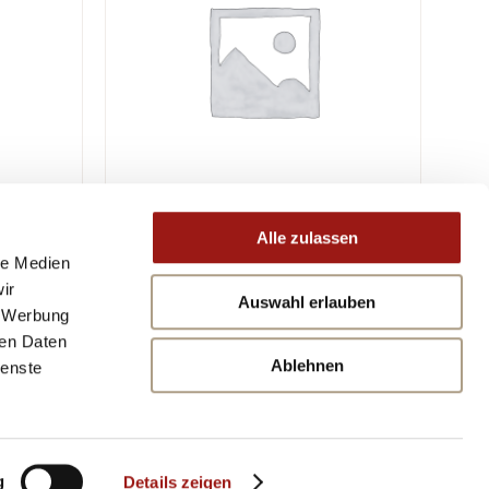
Alle zulassen
le Medien
ir
Auswahl erlauben
, Werbung
ren Daten
Ablehnen
ienste
© 2026 | F.C. Bauer Uhren & Juwelen GmbH
g
Details zeigen