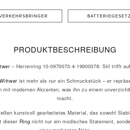
NVERKEHRSBRINGER
BATTERIEGESET
PRODUKT­­BESCHREIBUNG
twer
– Herrenring 10-0970073-4-19900378: Stil trifft au
Wittwer
ist mehr als nur ein Schmuckstück – er repräs
n mit modernen Akzenten, was ihn zu einem unverzicht
macht.
ßen kunstvoll gearbeitetes Material, das sowohl Stabil
t dieser
Ring
nicht nur ein modisches Statement, sonder
einer markanten Note.