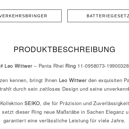
NVERKEHRSBRINGER
BATTERIEGESET
PRODUKT­­BESCHREIBUNG
#
Leo Wittwer
– Panta Rhei
Ring
11-0958073-19900328
enzen kennen, bringt Ihnen
Leo Wittwer
den exquisiten P
trahlt durch sein zeitloses Design und seine unverkenn
 Kollektion
SEIKO
, die für Präzision und Zuverlässigke
setzt dieser Ring neue Maßstäbe in Sachen Eleganz un
garantiert eine verlässliche Leistung für viele Jahre.