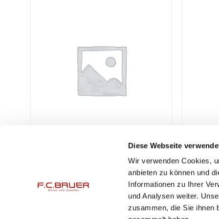
Diese Webseite verwende
Wir verwenden Cookies, um
F.C. Bauer Uhren & Juwelen GmbH
Öffnungsz
anbieten zu können und di
Peter-Auzinger-Straße 11
Mo. – Fr.
Informationen zu Ihrer Ve
und Analysen weiter. Unse
DE-81547 München
Mo. – Fr.
zusammen, die Sie ihnen b
Sa.
10:00