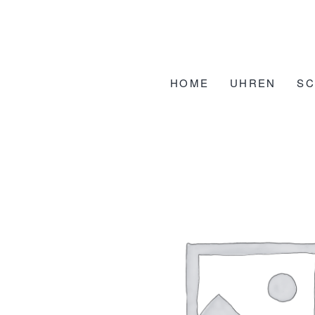
Zum
Inhalt
springen
HOME
UHREN
S