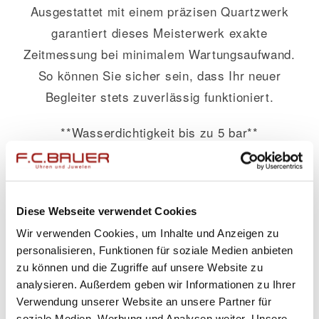
Ausgestattet mit einem präzisen Quartzwerk
garantiert dieses Meisterwerk exakte
Zeitmessung bei minimalem Wartungsaufwand.
So können Sie sicher sein, dass Ihr neuer
Begleiter stets zuverlässig funktioniert.
**Wasserdichtigkeit bis zu 5 bar**
Egal ob beim Händewaschen oder bei
unerwartetem Regen – durch die
Wasserdichtigkeit bis 5 Bar erfüllt dieses
Diese Webseite verwendet Cookies
Armband alle Anforderungen eines aktiven
Wir verwenden Cookies, um Inhalte und Anzeigen zu
Lebensstils ohne dabei an Glanz einzubüßen.
personalisieren, Funktionen für soziale Medien anbieten
zu können und die Zugriffe auf unsere Website zu
**Praktische Vorteile im Alltag**
analysieren. Außerdem geben wir Informationen zu Ihrer
Dank der Edelstahl-Konstruktion erfordert das
Verwendung unserer Website an unsere Partner für
Band wenig Pflege und behält lange seinen
soziale Medien, Werbung und Analysen weiter. Unsere