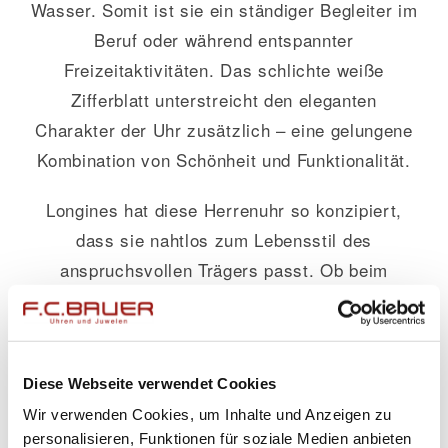
Wasser. Somit ist sie ein ständiger Begleiter im
Beruf oder während entspannter
Freizeitaktivitäten. Das schlichte weiße
Zifferblatt unterstreicht den eleganten
Charakter der Uhr zusätzlich – eine gelungene
Kombination von Schönheit und Funktionalität.
Longines hat diese Herrenuhr so konzipiert,
dass sie nahtlos zum Lebensstil des
anspruchsvollen Trägers passt. Ob beim
geschäftlichen Meeting oder beim legeren
Abendessen, dieses Modell setzt stets
modische Akzente ohne dabei aufdringlich zu
Diese Webseite verwendet Cookies
wirken.
Wir verwenden Cookies, um Inhalte und Anzeigen zu
Das edle Design des Armbandes in
personalisieren, Funktionen für soziale Medien anbieten