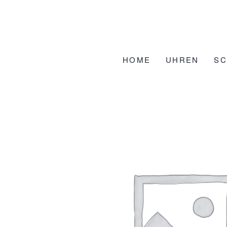
Zum
Inhalt
springen
HOME
UHREN
S