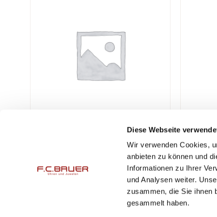
Diese Webseite verwende
Wir verwenden Cookies, um
F.C. Bauer Uhren & Juwelen GmbH
Öffnungsz
anbieten zu können und di
Peter-Auzinger-Straße 11
Mo. – Fr.
Informationen zu Ihrer Ve
und Analysen weiter. Unse
DE-81547 München
Mo. – Fr.
zusammen, die Sie ihnen b
Sa.
10:00
gesammelt haben.
Tel.:
+49 (0)89 690 45 77