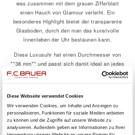
was zusammen mit dem grauen Zifferblatt
einen Hauch von Glamour verleiht. Ein
besonderes Highlight bietet der transparente
Glasboden, durch den man das kunstvolle
Innenleben der Uhr bestaunen kann.
Diese Luxusuhr hat einen Durchmesser von
**38 mm** und passt sich damit ideal an jedes
Handgelenk an. Die Wasserdichtigkeit bis zu
**15 Bar** macht sie zudem zum perfekten
Begleiter bei allen Aktivitäten, ob im Alltag oder
Diese Webseite verwendet Cookies
beim
Sport
.
Wir verwenden Cookies, um Inhalte und Anzeigen zu
personalisieren, Funktionen für soziale Medien anbieten
Mit ihren nützlichen Funktionen wie einem
zu können und die Zugriffe auf unsere Website zu
praktischen Datumsanzeiger kombiniert sie
analysieren. Außerdem geben wir Informationen zu Ihrer
traditionellen Stil mit moderner Funktionalität.
Verwendung unserer Website an unsere Partner für