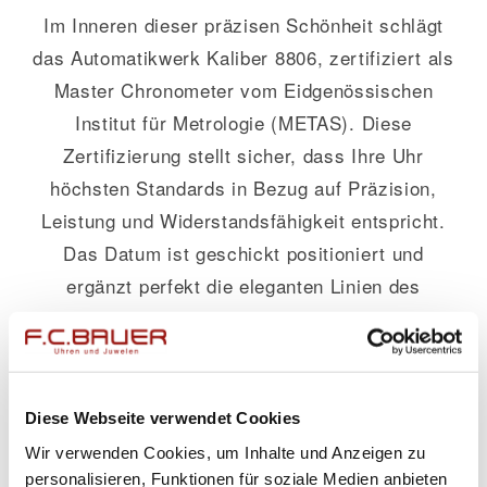
Im Inneren dieser präzisen Schönheit schlägt
das Automatikwerk Kaliber 8806, zertifiziert als
Master Chronometer vom Eidgenössischen
Institut für Metrologie (METAS). Diese
Zertifizierung stellt sicher, dass Ihre Uhr
höchsten Standards in Bezug auf Präzision,
Leistung und Widerstandsfähigkeit entspricht.
Das Datum ist geschickt positioniert und
ergänzt perfekt die eleganten Linien des
Designs.
Besonderer Wert wird bei dieser
beeindruckenden Uhr auch auf Langlebigkeit
Diese Webseite verwendet Cookies
gelegt: Sie verfügt über eine Wasserdichtigkeit
Wir verwenden Cookies, um Inhalte und Anzeigen zu
bis zu einem Druck von 15 Bar (150 Meter),
personalisieren, Funktionen für soziale Medien anbieten