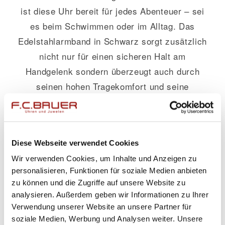
ist diese Uhr bereit für jedes Abenteuer – sei
es beim Schwimmen oder im Alltag. Das
Edelstahlarmband in Schwarz sorgt zusätzlich
nicht nur für einen sicheren Halt am
Handgelenk sondern überzeugt auch durch
seinen hohen Tragekomfort und seine
strapazierfähigen Eigenschaften.
Diese exquisite Kombination aus Form und
Funktion macht die Seiko SRPD65K1 zum
Diese Webseite verwendet Cookies
perfekten Begleiter in jeder Situation – ob im
Wir verwenden Cookies, um Inhalte und Anzeigen zu
Büro, bei besonderen Anlässen oder im
personalisieren, Funktionen für soziale Medien anbieten
zu können und die Zugriffe auf unsere Website zu
alltäglichen Leben. Ihre elegante Erscheinung
analysieren. Außerdem geben wir Informationen zu Ihrer
gepaart mit zuverlässiger Technologie stellt
Verwendung unserer Website an unsere Partner für
sicher, dass Sie stets pünktlich und stilvoll
soziale Medien, Werbung und Analysen weiter. Unsere