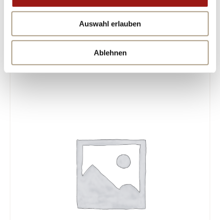
13092865!
Auswahl erlauben
ÄHNLICHE PRODUKTE
Ablehnen