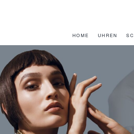
Zum
Inhalt
springen
HOME
UHREN
S