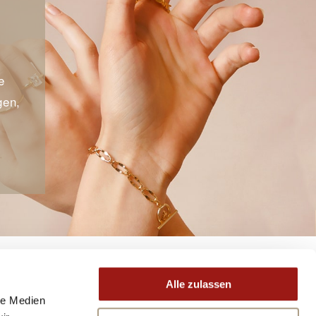
S
e
gen,
Alle zulassen
le Medien