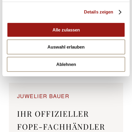
PRODUKT­SICHERHEITS­
Details zeigen
INFORMATIONEN
Alle zulassen
HERSTELLER
Auswahl erlauben
INVERKEHRSBRINGER
KLEINTEILE-HINWEIS
Ablehnen
JUWELIER BAUER
IHR OFFIZIELLER
FOPE-FACHHÄNDLER