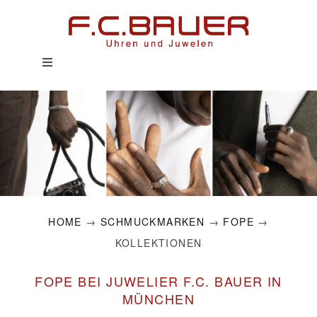
Zum
Inhalt
springen
Toggle
Navigation
HOME
UHREN
SCHMUCK
HOME
→
SCHMUCKMARKEN
→
FOPE
→
SERVICE
KOLLEKTIONEN
HISTORIE
FOPE BEI JUWELIER F.C. BAUER IN
MÜNCHEN
MAGAZIN