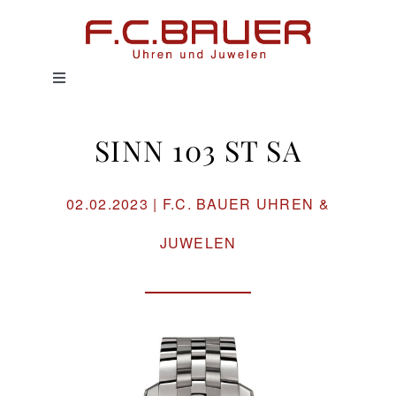
Zum
Inhalt
springen
Toggle
Navigation
HOME
SINN 103 ST SA
UHREN
02.02.2023 | F.C. BAUER UHREN &
SCHMUCK
JUWELEN
SERVICE
HISTORIE
MAGAZIN