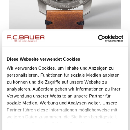
Sinn stattet diesen Chronographen mit einem
unverlierbaren Fliegerdrehring samt
Minutenrastung und nachtleuchtender
Diese Webseite verwendet Cookies
Hauptmarkierung, Tages- und
Wir verwenden Cookies, um Inhalte und Anzeigen zu
Datumsanzeige, verschraubten Drückern und
personalisieren, Funktionen für soziale Medien anbieten
Kronenschutz aus. Das Zifferblatt kommt mit
zu können und die Zugriffe auf unsere Website zu
analysieren. Außerdem geben wir Informationen zu Ihrer
drei Totalisatoren – Chronographenstunden
Verwendung unserer Website an unsere Partner für
auf sechs Uhr, Chronographenminuten auf
soziale Medien, Werbung und Analysen weiter. Unsere
zwölf Uhr und eine kleine Sekunde auf neun
Partner führen diese Informationen möglicherweise mit
Uhr. Für den richtigen Vintage-Look wählte
weiteren Daten zusammen, die Sie ihnen bereitgestellt
haben oder die sie im Rahmen Ihrer Nutzung der Dienste
Sinn eine elfenbeinfarbene Leuchtmasse, die