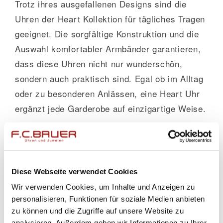
Trotz ihres ausgefallenen Designs sind die
Uhren der Heart Kollektion für tägliches Tragen
geeignet. Die sorgfältige Konstruktion und die
Auswahl komfortabler Armbänder garantieren,
dass diese Uhren nicht nur wunderschön,
sondern auch praktisch sind. Egal ob im Alltag
oder zu besonderen Anlässen, eine Heart Uhr
ergänzt jede Garderobe auf einzigartige Weise.
Personalisierung nach Ihrem
Geschmack
Bei Juwelier Bauer bieten wir umfangreiche
Diese Webseite verwendet Cookies
Personalisierungsmöglichkeiten für die Heart
Wir verwenden Cookies, um Inhalte und Anzeigen zu
Kollektion an. Kunden können zwischen
personalisieren, Funktionen für soziale Medien anbieten
zu können und die Zugriffe auf unsere Website zu
verschiedenen Zifferblatt-Designs,
analysieren. Außerdem geben wir Informationen zu Ihrer