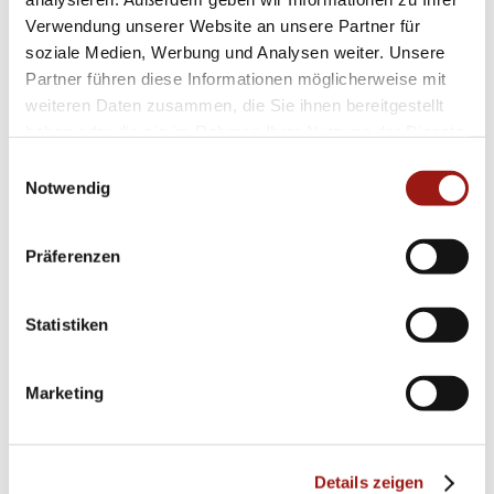
Gehäusematerialien und Armbändern wählen,
Verwendung unserer Website an unsere Partner für
um ihre perfekte Uhr zu gestalten. Unsere
soziale Medien, Werbung und Analysen weiter. Unsere
erfahrenen Berater helfen Ihnen gerne, eine
Partner führen diese Informationen möglicherweise mit
weiteren Daten zusammen, die Sie ihnen bereitgestellt
persönliche Note zu verleihen, die Ihre
haben oder die sie im Rahmen Ihrer Nutzung der Dienste
individuelle Persönlichkeit und Stilpräferenzen
gesammelt haben.
Einwilligungsauswahl
widerspiegelt.
Notwendig
Präferenzen
UNSERE HIGHLIGHTS DER
Statistiken
HEART KOLLEKTION
Marketing
Details zeigen