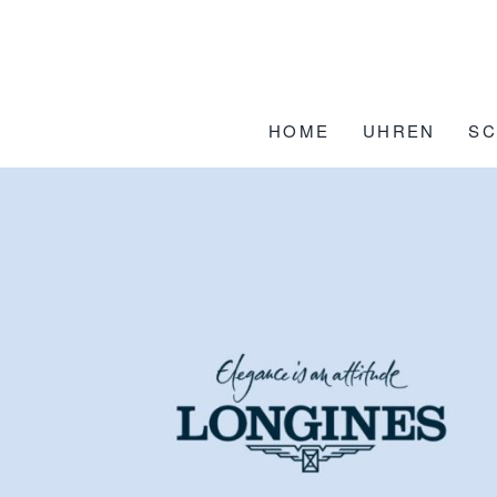
Zum
Inhalt
springen
HOME
UHREN
S