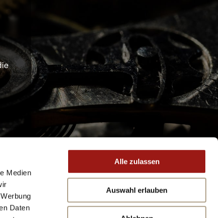
N
die
Alle zulassen
le Medien
ir
Auswahl erlauben
, Werbung
ren Daten