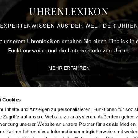
UHRENLEXIKON
EXPERTENWISSEN AUS DER WELT DER UHRE
t unserem Uhrenlexikon erhalten Sie einen Einblick in 
Funktionsweise und die Unterschiede von Uhren.
MEHR ERFAHREN
t Cookies
 Inhalte und Anzeigen zu personalisieren, Funktionen für sozia
eiten:
Datenschutz
e Zugriffe auf unsere Website zu analysieren. Außerdem geben w
10:00 – 13:00 Uhr
Impressum
rwendung unserer Website an unsere Partner für soziale Medien
re Partner führen diese Informationen möglicherweise mit weite
14:00 – 18:30 Uhr
Social Media Auftritte