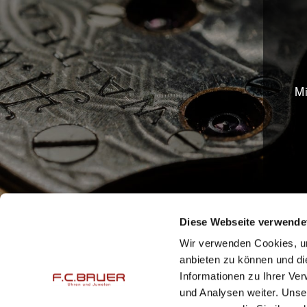
Mi
Diese Webseite verwende
Wir verwenden Cookies, um
F.C. Bauer Uhren & Juwelen GmbH
Öffnungsz
anbieten zu können und di
Peter-Auzinger-Straße 11
Mo. – Fr.
Informationen zu Ihrer Ve
und Analysen weiter. Unse
DE-81547 München
Mo. – Fr.