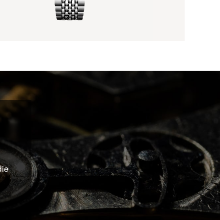
N
die