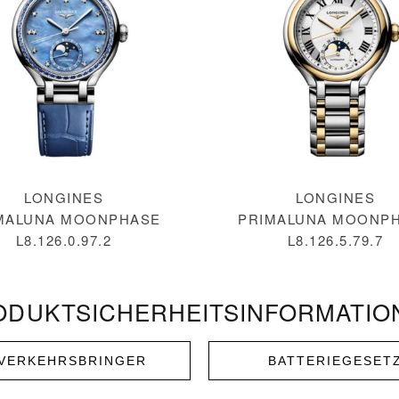
LONGINES
LONGINES
MALUNA MOONPHASE
PRIMALUNA MOONP
L8.126.0.97.2
L8.126.5.79.7
ODUKT­SICHERHEITS­INFORMATIO
NVERKEHRSBRINGER
BATTERIEGESET