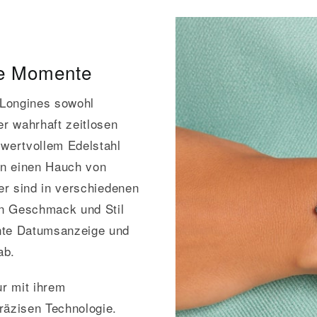
re Momente
t Longines sowohl
r wahrhaft zeitlosen
wertvollem Edelstahl
nen einen Hauch von
ter sind in verschiedenen
len Geschmack und Stil
ente Datumsanzeige und
ab.
r mit ihrem
räzisen Technologie.