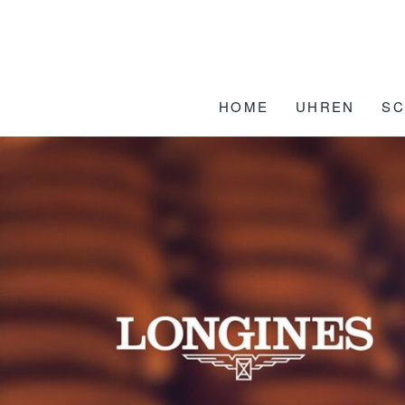
Zum
Inhalt
springen
HOME
UHREN
S