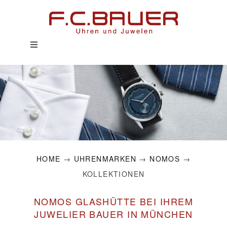
Zum
Inhalt
springen
Toggle
Navigation
HOME
UHREN
SCHMUCK
HOME
→
UHRENMARKEN
→
NOMOS
→
SERVICE
KOLLEKTIONEN
HISTORIE
NOMOS GLASHÜTTE BEI IHREM
JUWELIER BAUER IN MÜNCHEN
MAGAZIN