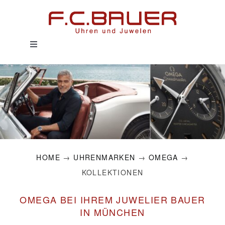
Zum
Inhalt
springen
Toggle
Navigation
HOME
UHREN
SCHMUCK
HOME
→
UHRENMARKEN
→
OMEGA
→
SERVICE
KOLLEKTIONEN
HISTORIE
OMEGA BEI IHREM JUWELIER BAUER
IN MÜNCHEN
MAGAZIN