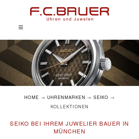
Zum
Inhalt
springen
Toggle
Navigation
HOME
UHREN
SCHMUCK
HOME
→
UHRENMARKEN
→
SEIKO
→
SERVICE
KOLLEKTIONEN
HISTORIE
SEIKO BEI IHREM JUWELIER BAUER IN
MÜNCHEN
MAGAZIN