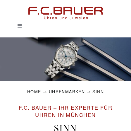
Zum
Inhalt
springen
Toggle
Navigation
HOME
UHREN
SCHMUCK
HOME
→
UHRENMARKEN
→ SINN
SERVICE
F.C. BAUER – IHR EXPERTE FÜR
HISTORIE
UHREN IN MÜNCHEN
SINN
MAGAZIN