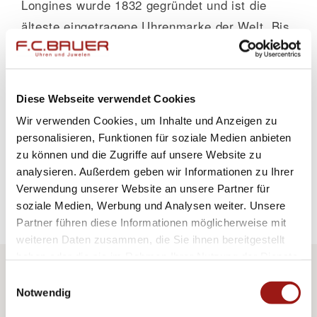
Longines wurde 1832 gegründet und ist die
älteste eingetragene Uhrenmarke der Welt. Bis
GALERIE
heute hat Longines nichts von seiner
klassischen Eleganz eingebüßt und begeistert
KONTAKT
Uhrenliebhaber auf der ganzen Welt. ...
Diese Webseite verwendet Cookies
Wir verwenden Cookies, um Inhalte und Anzeigen zu
10. Februar 2023
personalisieren, Funktionen für soziale Medien anbieten
Weiterlesen
zu können und die Zugriffe auf unsere Website zu
analysieren. Außerdem geben wir Informationen zu Ihrer
Verwendung unserer Website an unsere Partner für
soziale Medien, Werbung und Analysen weiter. Unsere
Partner führen diese Informationen möglicherweise mit
weiteren Daten zusammen, die Sie ihnen bereitgestellt
haben oder die sie im Rahmen Ihrer Nutzung der Dienste
gesammelt haben.
Einwilligungsauswahl
F.C. Bauer Uhren & Juwelen GmbH
Notwendig
Peter-Auzinger-Straße 11