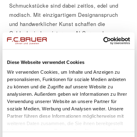
Schmuckstücke sind dabei zeitlos, edel und
modisch. Mit einzigartigem Designanspruch
und handwerklicher Kunst schaffen die
Goldschmiedemeister von Al Coro wahre
Schätze. Sie verwenden ausschließlich
hochwertigste Materialien wie Rotgold,
Weißgold oder Gelbgold und kombinieren diese
Diese Webseite verwendet Cookies
mit
ausgesuchten Farbedelsteinen
von hoher
Wir verwenden Cookies, um Inhalte und Anzeigen zu
Güte und fließenden Diamantpavés.
personalisieren, Funktionen für soziale Medien anbieten
zu können und die Zugriffe auf unsere Website zu
Überzeugen Sie sich selbst: In
München bei
analysieren. Außerdem geben wir Informationen zu Ihrer
Juwelier Bauer
finden Sie neben der Al Coro
Verwendung unserer Website an unsere Partner für
Amici Kollektion
weitere Kollektionen von Al
soziale Medien, Werbung und Analysen weiter. Unsere
Coro.
Partner führen diese Informationen möglicherweise mit
weiteren Daten zusammen, die Sie ihnen bereitgestellt
Liebeserklärung in
haben oder die sie im Rahmen Ihrer Nutzung der Dienste