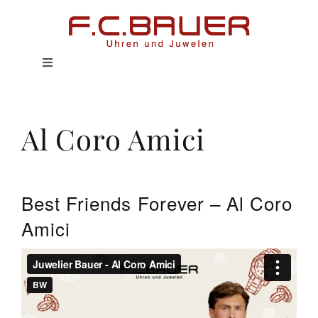
Zum
Inhalt
springen
Toggle
Navigation
HOME
Al Coro Amici
UHREN
SCHMUCK
Best Friends Forever – Al Coro
Amici
SERVICE
HISTORIE
MAGAZIN