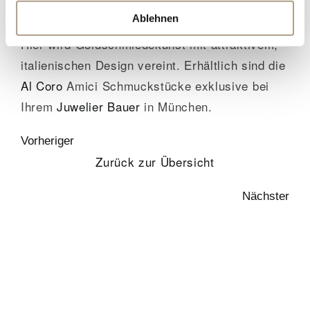
vervollständigen zarte Colliers, eindrucksvolle
Ablehnen
Ringe und passende
Ohrringe
die Kollektion.
Hier wird Goldschmiedekunst mit attraktivem,
italienischen Design vereint. Erhältlich sind die
Al Coro
Amici Schmuckstücke exklusive bei
Ihrem
Juwelier
Bauer
in München.
Vorheriger
Zurück zur Übersicht
Nächster