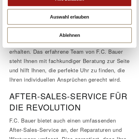
F.C. BAUER
Auswahl erlauben
Wenn Sie sich für eine Uhr der
REVOLUTION
entscheiden, können Sie sicher sein, bei
Ablehnen
Juwelier F.C. Bauer den besten Service zu
erhalten. Das erfahrene Team von F.C. Bauer
steht Ihnen mit fachkundiger Beratung zur Seite
und hilft Ihnen, die perfekte Uhr zu finden, die
Ihren individuellen Ansprüchen gerecht wird.
AFTER-SALES-SERVICE FÜR
DIE REVOLUTION
F.C. Bauer bietet auch einen umfassenden
After-Sales-Service an, der Reparaturen und
Wartungen umfasst. Dies garantiert, dass Ihre