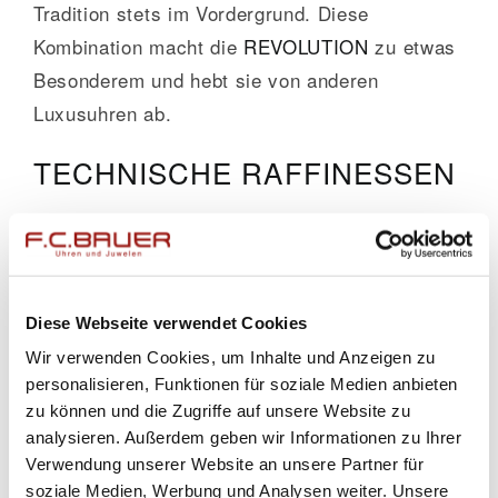
Tradition stets im Vordergrund. Diese
Kombination macht die
REVOLUTION
zu etwas
Besonderem und hebt sie von anderen
Luxusuhren ab.
TECHNISCHE RAFFINESSEN
Frank Mueller hat es geschafft, traditionelle
Uhrmacherkunst mit innovativen Elementen zu
verbinden. Die Uhren der
REVOLUTION
sind
mit verschiedenen technischen Raffinessen
Diese Webseite verwendet Cookies
ausgestattet, wie zum Beispiel einer
Wir verwenden Cookies, um Inhalte und Anzeigen zu
erweiterten Gangreserve, speziellen
personalisieren, Funktionen für soziale Medien anbieten
zu können und die Zugriffe auf unsere Website zu
Komplikationen und hochwertigen Materialien,
analysieren. Außerdem geben wir Informationen zu Ihrer
die in der Luft- und Raumfahrttechnik
Verwendung unserer Website an unsere Partner für
verwendet werden. Diese Features sorgen
soziale Medien, Werbung und Analysen weiter. Unsere