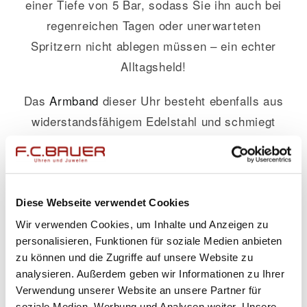
einer Tiefe von 5 Bar, sodass Sie ihn auch bei
regenreichen Tagen oder unerwarteten
Spritzern nicht ablegen müssen – ein echter
Alltagsheld!
Das
Armband
dieser Uhr besteht ebenfalls aus
widerstandsfähigem Edelstahl und schmiegt
sich dank seiner feinen Verarbeitung perfekt
um Ihr Handgelenk. Die silberne Farbe des
Bandes mutet edel an und harmoniert
hervorragend mit dem reinweißen Zifferblatt der
Diese Webseite verwendet Cookies
Uhr, welches puristische Klarheit vermittelt.
Wir verwenden Cookies, um Inhalte und Anzeigen zu
personalisieren, Funktionen für soziale Medien anbieten
Mit dem A.
Odenwald
Melody Armreif setzen
zu können und die Zugriffe auf unsere Website zu
analysieren. Außerdem geben wir Informationen zu Ihrer
Sie Akzente – ob im Büro, beim Dinner oder im
Verwendung unserer Website an unsere Partner für
Alltagstrubel; diese stilvolle Damenuhr verleiht
soziale Medien, Werbung und Analysen weiter. Unsere