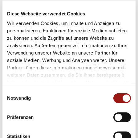
Dank seines leichtgewichtigen Designs sitzt er
bequem am Handgelenk, ohne dabei schwer
Diese Webseite verwendet Cookies
oder störend zu wirken. Außerdem lässt sich
Wir verwenden Cookies, um Inhalte und Anzeigen zu
der Verschluss kinderleicht öffnen und
personalisieren, Funktionen für soziale Medien anbieten
schließen – so können Sie Ihren neuen
zu können und die Zugriffe auf unsere Website zu
analysieren. Außerdem geben wir Informationen zu Ihrer
Lieblingsarmreifen im Handumdrehen anlegen!
Verwendung unserer Website an unsere Partner für
soziale Medien, Werbung und Analysen weiter. Unsere
Der Mattioli Puzzle Armreif steht nicht nur für
Partner führen diese Informationen möglicherweise mit
Italienische Handwerkskunst höchster Güte
weiteren Daten zusammen, die Sie ihnen bereitgestellt
sondern auch für makelloses Design welches
haben oder die sie im Rahmen Ihrer Nutzung der Dienste
Ihre Persönlichkeit unterstreicht. Gönnen Sie
gesammelt haben.
Einwilligungsauswahl
sich diesen Hauch von Luxus in Ihrem Alltag!
Notwendig
Geben Sie Ihrem Outfit einen glamourösen
Präferenzen
Touch mit diesem fabelhaften Schmuckstück
von Mattioli – Jeder Moment wird besonders…
Statistiken