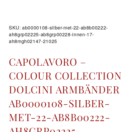
GALERIE
SKU:
ab0000108-silber-met-22-ab8b00222-
ah8grp02225-ab8grp00228-innen-17-
KONTAKT
ah8mgh02147-21025
CAPOLAVORO –
COLOUR COLLECTION
DOLCINI ARMBÄNDER
AB0000108-SILBER-
MET-22-AB8B00222-
AH8GRP02225-