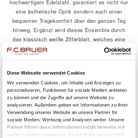
hochwertigem Edelstahl, garantiert es nicht nur
eine ästhetische Optik sondern auch einen
bequemen Tragekomfort über den ganzen Tag
hinweg. Ergänzt wird dieses Ensemble durch
das klassisch weiße Zifferblatt, welches eine
klare Sicht auf Zeitangaben bietet und so
Funktionalität mit Eleganz vereint.
Mit dem
Capolavoro
Dolcini
Armband
haben Sie
Diese Webseite verwendet Cookies
mehr als nur eine Uhr – es ist ein Ausdruck
Wir verwenden Cookies, um Inhalte und Anzeigen zu
personalisieren, Funktionen für soziale Medien anbieten
Ihres individuellen Stils und Ihrer
zu können und die Zugriffe auf unsere Website zu
Lebensfreude. Dieses Schmuckstück passt
analysieren. Außerdem geben wir Informationen zu Ihrer
perfekt sowohl zu formalen Anlässen wie
Verwendung unserer Website an unsere Partner für
Hochzeiten oder Geschäftsmeetings als auch
soziale Medien, Werbung und Analysen weiter. Unsere
Partner führen diese Informationen möglicherweise mit
zu entspannten Freizeitaktivitäten von
weiteren Daten zusammen, die Sie ihnen bereitgestellt
sonntäglichen Spaziergängen bis hin zum