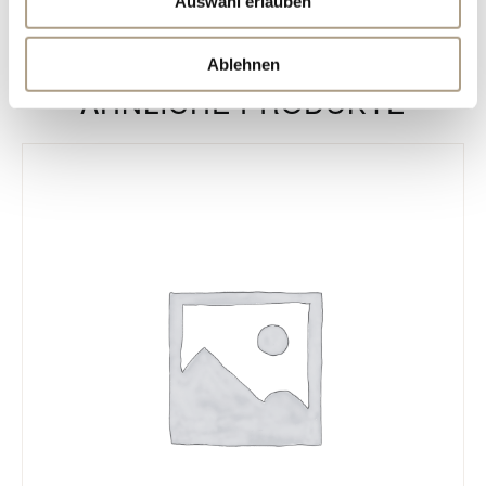
Auswahl erlauben
Collection Dolcini
Armbänder
verführen!
Ablehnen
ÄHNLICHE PRODUKTE