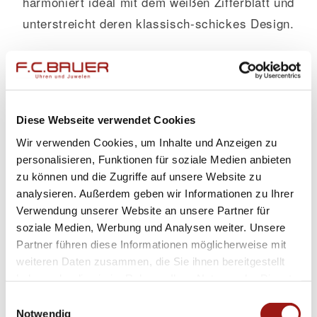
harmoniert ideal mit dem weißen Zifferblatt und
unterstreicht deren klassisch-schickes Design.
Das feingliedrige Edelstahlarmband besticht
durch seine Strapazierfähigkeit sowie seinen
unverwechselbaren Tragekomfort. Es sitzt
angenehm auf Ihrer Haut und schmiegt sich
Diese Webseite verwendet Cookies
leicht um Ihr Handgelenk – so können Sie Ihre
Wir verwenden Cookies, um Inhalte und Anzeigen zu
personalisieren, Funktionen für soziale Medien anbieten
Espressivo Uhr ganz bedenkenlos im Alltag
zu können und die Zugriffe auf unsere Website zu
tragen.
analysieren. Außerdem geben wir Informationen zu Ihrer
Verwendung unserer Website an unsere Partner für
Die beruhigende Farbe Weiß des Zifferblatts
soziale Medien, Werbung und Analysen weiter. Unsere
sorgt dafür, dass die Uhrzeit stets klar
Partner führen diese Informationen möglicherweise mit
ablesbar ist und das gesamte Erscheinungsbild
weiteren Daten zusammen, die Sie ihnen bereitgestellt
haben oder die sie im Rahmen Ihrer Nutzung der Dienste
feinsinnig abrundet.
gesammelt haben.
Einwilligungsauswahl
Notwendig